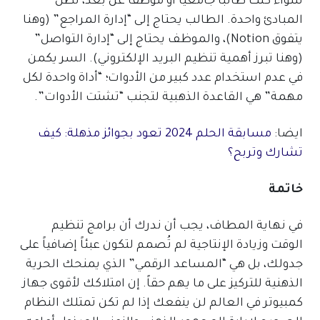
سواء كنت طالباً جامعياً أو موظفاً عن بُعد، تظل
المبادئ واحدة. الطالب يحتاج إلى “إدارة المراجع” (وهنا
يتفوق Notion)، والموظف يحتاج إلى “إدارة التواصل”
(وهنا تبرز أهمية تنظيم البريد الإلكتروني). السر يكمن
في عدم استخدام عدد كبير من الأدوات؛ “أداة واحدة لكل
مهمة” هي القاعدة الذهبية لتجنب “تشتت الأدوات”.
ايضا:
مسابقة الحلم 2024 تعود بجوائز مذهلة: كيف
تشارك وتربح؟
خاتمة
في نهاية المطاف، يجب أن ندرك أن برامج تنظيم
الوقت وزيادة الإنتاجية لم تُصمم لتكون عبئاً إضافياً على
جدولك، بل هي “المساعد الرقمي” الذي يمنحك الحرية
الذهنية للتركيز على ما يهم حقاً. إن امتلاكك لأقوى جهاز
كمبيوتر في العالم لن ينفعك إذا لم تكن تمتلك النظام