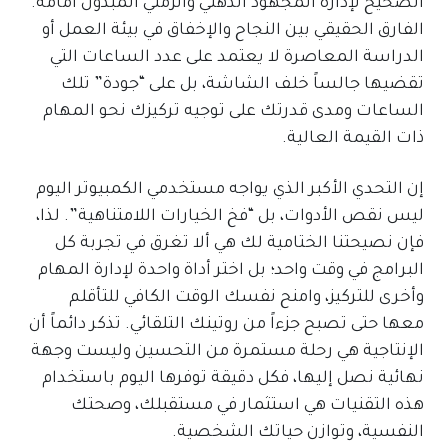
الصحيح لإدارة المجهود الذهني والزمني المبذول أمامه.
الفارق الحقيقي بين النجاح والإخفاق في بيئة العمل أو
الدراسة المعاصرة لا يعتمد على عدد الساعات التي
تقضيها جالساً خلف الشاشة، بل على “جودة” تلك
الساعات ومدى قدرتك على توجيه تركيزك نحو المهام
ذات القيمة العالية.
إن التحدي الأكبر الذي يواجه مستخدمي الكمبيوتر اليوم
ليس نقص الأدوات، بل “فخ الخيارات اللامتناهية”. لذا،
فإن نصيحتنا الختامية لك هي ألا تغرق في تجربة كل
البرامج في وقت واحد؛ بل اختر أداة واحدة لإدارة المهام
وأخرى للتركيز، وامنح نفسك الوقت الكافي للتأقلم
معها حتى تصبح جزءاً من روتينك التلقائي. تذكر دائماً أن
الإنتاجية هي رحلة مستمرة من التحسين وليست وجهة
نهائية نصل إليها، فكل دقيقة توفرها اليوم باستخدام
هذه التقنيات هي استثمار في مستقبلك، وصحتك
النفسية، وتوازن حياتك الشخصية.