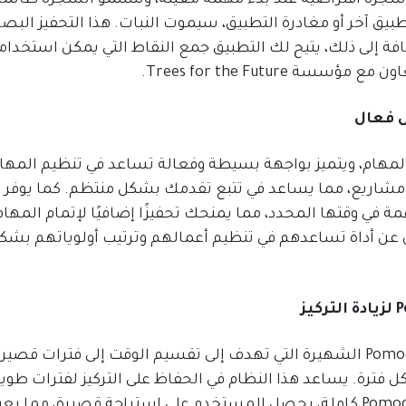
طبيق آخر أو مغادرة التطبيق، سيموت النبات. هذا التحفيز البص
افة إلى ذلك، يتيح لك التطبيق جمع النقاط التي يمكن استخدام
Trees for the Future.
ت إدارة المهام، ويتميز بواجهة بسيطة وفعالة تساعد في تنظيم المها
ى مشاريع، مما يساعد في تتبع تقدمك بشكل منتظم. كما يوفر
ة في وقتها المحدد، مما يمنحك تحفيزًا إضافيًا لإتمام المهام
 مثالي للذين يبحثون عن أداة تساعدهم في تنظيم أعمالهم وترتيب أولوياتهم بش
تطبيق Focus Booster يعتمد على تقنية Pomodoro الشهيرة التي تهدف إلى تقسيم الوقت إلى فترات قصير
فترة. يساعد هذا النظام في الحفاظ على التركيز لفترات طويل
وتجنب الإرهاق العقلي. كلما أنهيت دورة Pomodoro كاملة، يحصل المستخدم على استراحة قصيرة، مما يع