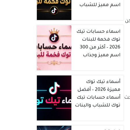
اسم مميز للشباب
قديمة المزعجة، فإن تطبيق Habitica يمكن
اسماء حسابات تيك
توك فخمة للبنات
2026 – أكثر من 300
اسم مميز وجذاب
أسماء تيك توك
مميزة 2026 – أفضل
حث
أسماء حسابات تيك
توك للشباب والبنات