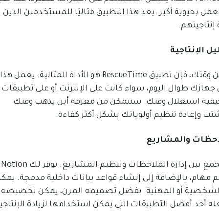
ل بحيوية أكبر. يعد هذا التطبيق مثاليًا للمستخدمين الذين
إنتاجيتهم.
إذا كنت تشعر أنك لا تحقق أقصى استفادة من وقتك، فإن تطبيق RescueTime هو الأداة المثالية. يعمل هذا
 جهازك طوال اليوم، سواء كانت على الإنترنت أو على تطبيقات
 كيفية استغلال وقتك. ستتمكن من معرفة أين يذهب وقتك
ت وإعادة تنظيم أولوياتك بشكل أكثر كفاءة.
يعتبر Notion تطبيقًا متعدد الوظائف، حيث يجمع بين إدارة الملاحظات وتنظيم المشاريع. يوفر لك Notion
م مهام، بالإضافة إلى إنشاء قواعد بيانات داخلية مدمجة. يمك
 الشخصية أو المهنية. بفضل تصميمه المرن، يمكن تخصيصه
ه أحد أفضل التطبيقات التي يمكن استخدامها لزيادة الإنتاجية