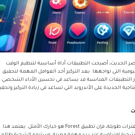
لعصر الحديث، أصبحت التطبيقات أداة أساسية لتنظيم الوقت
ومية التي نواجهها. يعد التركيز أحد العوامل المهمة لتحقيق
يار التطبيقات المناسبة قد يساعد في تحسين الأداء الشخصي. 
ة الجديدة على الأندرويد التي تساعد في زيادة التركيز وتحقي
إذا كنت تجد صعوبة في الحفاظ على تركيزك لفترات طويلة، فإن تطبيق Forest هو خيارك الأمثل. يعتمد هذا
 شجرة افتراضية عند بدء مهمة معينة، وستنمو الشجرة طالما