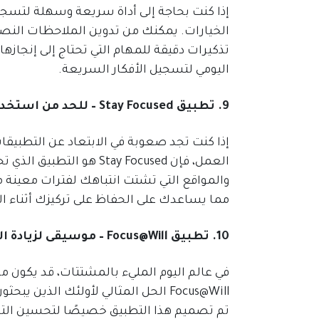
الخيارات. يمكنك من تدوين الملاحظات النصية
تذكيرات دقيقة للمهام التي تحتاج إلى إنجازها
اليومي لتسجيل الأفكار السريعة.
9. تطبيق Stay Focused – للحد من استخدام التطبيقات المشتتة
إذا كنت تجد صعوبة في الابتعاد عن التطبيقات
العمل، فإن Stay Focused ه
والمواقع التي تشتت انتباهك لفترات معين
مما يساعدك على الحفاظ على تركيزك أثناء ال
10. تطبيق Focus@Will – موسيقى لزيادة التركيز
في عالم اليوم المليء بالمشتتات، قد يكون م
Focus@Will الحل المثالي لأولئك الذي
تم تصميم هذا التطبيق خصيصًا لتحسين التركي