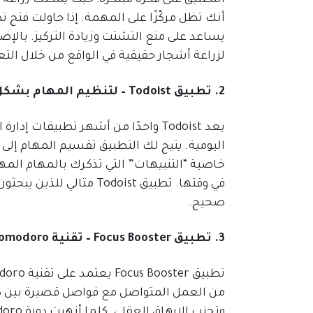
أنك تظل مركّزًا على المهمة. إذا حاولت فتح ت
يساعد على منع التشتت وزيادة التركيز. بالإض
لزراعة أشجار حقيقية في الواقع من خلال التعاون مع مؤسسة 
2. تطبيق Todoist – لتنظيم المهام بشكل فعال
يعد Todoist واحدًا من أشهر تطبيقا
اليومية. يتيح لك التطبيق تقسيم المهام إل
خاصية “التنبيهات” التي تذكرك بالمهام المهم
في وقتها. تطبيق Todoist
صحيح.
3. تطبيق Focus Booster – تقنية Pomodoro لزيادة التركيز
من العمل المتواصل مع فواصل قصيرة بين كل 