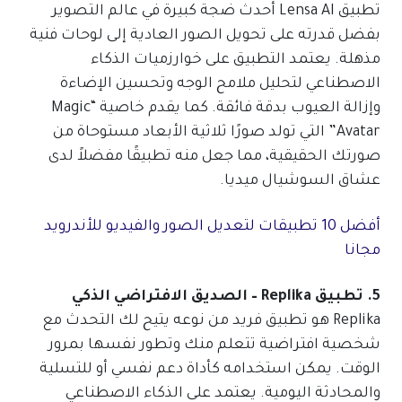
تطبيق Lensa AI أحدث ضجة كبيرة في عالم التصوير
بفضل قدرته على تحويل الصور العادية إلى لوحات فنية
مذهلة. يعتمد التطبيق على خوارزميات الذكاء
الاصطناعي لتحليل ملامح الوجه وتحسين الإضاءة
وإزالة العيوب بدقة فائقة. كما يقدم خاصية “Magic
Avatar” التي تولد صورًا ثلاثية الأبعاد مستوحاة من
صورتك الحقيقية، مما جعل منه تطبيقًا مفضلاً لدى
عشاق السوشيال ميديا.
أفضل 10 تطبيقات لتعديل الصور والفيديو للأندرويد
مجانا
5. تطبيق Replika – الصديق الافتراضي الذكي
Replika هو تطبيق فريد من نوعه يتيح لك التحدث مع
شخصية افتراضية تتعلم منك وتطور نفسها بمرور
الوقت. يمكن استخدامه كأداة دعم نفسي أو للتسلية
والمحادثة اليومية. يعتمد على الذكاء الاصطناعي