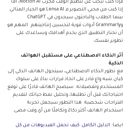
فإذا كنت تبحث عن تنظيم الوقت فجرّب Notion AI، أما
إذا كنت من محبي التصوير فـ Lensa AI هو الخيار المثالي.
بينما الطلاب والباحثون سيجدون في ChatGPT
وGrammarly أدوات قوية لتحسين إنتاجيتهم. المهم هو
أن تختار التطبيق الذي يخدم أهدافك ويساعدك على
تطوير نفسك.
أثر الذكاء الاصطناعي على مستقبل الهواتف
الذكية
مع تطور الذكاء الاصطناعي، سيتحول الهاتف الذكي إلى
كيان شبه واعٍ قادر على اتخاذ قرارات بناءً على سلوك
المستخدم وتفضيلاته. سيصبح الهاتف قادرًا على توقع
احتياجاتك قبل أن تطلبها، وتحليل نمط حياتك لتقديم
اقتراحات شخصية. هذا التطور سيجعل تجربة
استخدام الهاتف أكثر ذكاءً وتكاملًا من أي وقت مضى.
ايضا:
الدليل الكامل: كيف تحمل الفيديوهات من كل