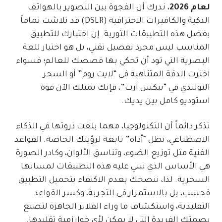
لعام 2026
، ندرك أن الفجوة بين التصوير بالهواتف
الذكية والكاميرات الاحترافية (DSLR) قد تلاشت تماماً
بفضل هذه التطبيقات الثورية. إن اختيارك للتطبيق
المناسب ليس مجرد تفضيل تقني، بل هو اختيار للغة
البصرية التي تود أن تحكي بها قصصك للعالم؛ فسواء
اخترت الدقة المتناهية في “لايت روم” أو السحر
التوليدي في “بيكس آرت”، فإنك تمتلك الآن قوة
استوديو كامل بين يديك.
تذكر دائماً أن التكنولوجيا، مهما بلغت ذروتها في الذكاء
الاصطناعي، تظل “أداة” تابعة لرؤيتك الخاصة. القواعد
الفنية مثل توزيع الضوء، وتناسق الألوان، وكادر الصورة
هي الأساس الذي تبني عليه هذه التطبيقات لمساتها
السحرية. لذا، ننصحك بعدم الاكتفاء بتحميل التطبيق
فحسب، بل بالاستمرار في التجربة، وكسر القواعد
التقليدية، واستكشاف ما وراء الفلاتر الجاهزة لتصنع
بصمتك الفريدة التي لا يمكن لأي خوارزمية تقليدها.