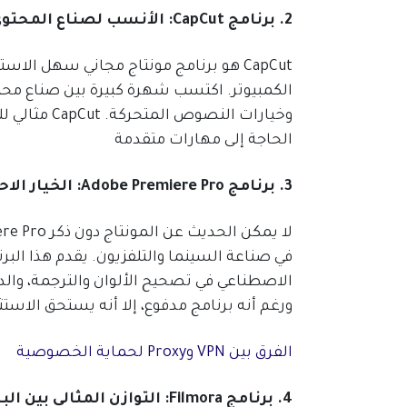
2. برنامج CapCut: الأنسب لصناع المحتوى على السوشيال ميديا
CapCut هو برنامج مونتاج مجاني سهل ال
الكمبيوتر. اكتسب شهرة كبيرة بين صناع محت
وخيارات الن
الحاجة إلى مهارات متقدمة
3. برنامج Adobe Premiere Pro: الخيار الاحترافي الأكثر شهرة
ورغم أنه برنامج مدفوع، إلا أنه يستحق الاس
الفرق بين VPN وProxy لحماية الخصوصية
4. برنامج Filmora: التوازن المثالي بين البساطة والاحتراف