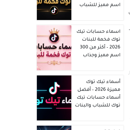
اسم مميز للشباب
اسماء حسابات تيك
توك فخمة للبنات
2026 – أكثر من 300
اسم مميز وجذاب
تامًا مع نظام macOS.
يتميز بتقنية Magnetic Timeline التي تسهل ترتيب المقاطع، ويدعم تحرير الفيديوهات بدقة 360 درجة وHDR.
أسماء تيك توك
مميزة 2026 – أفضل
أسماء حسابات تيك
توك للشباب والبنات