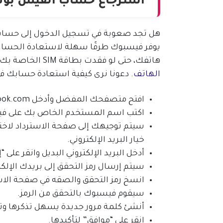
استرجاع حساب الفيس بوك
هل تجد صعوبة في تسجيل الدخول إلى حسابك 
يوفر فيسبوك طرقًا سهلة لاستعادة الحساب
هاتفك، حتى لو فقدت بطاقة SIM الخاصة بك والتي تختلف قليلا عن
الهاتف
. دعونا نرى كيفية استعادة حسابك
افتح متصفحك المفضل وأدخل facebook.com في شريط البحث.
اكتب اسم المستخدم الخاص بك على فيس
سيتم توجيهك إلى صفحة الاسترداد لاختيا
خيار البريد الإلكتروني.
أدخل البريد الإلكتروني البديل وانقر على “
سيتم إرسال رمز التحقق إلى بريدك الإلكت
انسخ رمز التحقق والصقه في صفحة الاستر
سيقوم فيسبوك بالتحقق من الرمز.
أنشئ كلمة مرور جديدة يسهل تذكرها وت
انقر على “موافق” لتأكيدها.