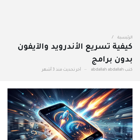
الرئيسية
كيفية تسريع الأندرويد والآيفون
بدون برامج
كتب
abdallah abdallah
آخر تحديث
منذ 3 أشهر