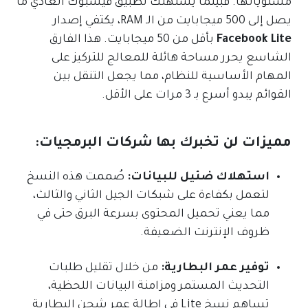
مستوياتها. فبينما يستهلك تطبيق فيسبوك العادي ما
يصل إلى 500 ميجابايت من الـ RAM، يكتفي إصدار
Facebook Lite
بأقل من 50 ميجابايت. هذا الفارق
الشاسع يحرر مساحة هائلة للمعالج للتركيز على
المهام الأساسية للنظام، مما يجعل التنقل بين
القوائم يبدو أسرع بـ 3 مرات على الأقل.
مميزات لن تخبرك بها شركات البرمجيات:
استهلاك ضئيل للبيانات:
صُممت هذه النسخ
لتعمل بكفاءة على شبكات الجيل الثاني والثالث،
مما يعني تحميل المحتوى بسرعة البرق حتى في
ظروف الإنترنت الضعيفة.
توفير عمر البطارية:
من خلال تقليل طلبات
التحديث المستمر ومزامنة البيانات اللحظية،
تساهم نسخ Lite في إطالة عمر شحن البطارية