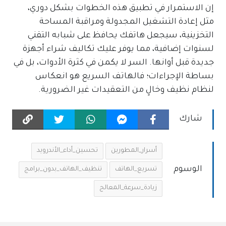
إن الاستمرار في تطبيق هذه الخطوات بشكل دوري،
مثل إعادة التشغيل المجدولة ومراقبة المساحة
التخزينية، سيجعل هاتفك يحافظ على شبابه التقني
لسنوات إضافية، مما يوفر عليك تكاليف شراء أجهزة
جديدة قبل أوانها. السر لا يكمن في كثرة الأدوات، بل في
بساطة الإجراءات؛ فالهاتف السريع هو انعكاس
لنظام نظيف وخالٍ من التعقيدات غير الضرورية.
شارك
أسرار_المطورين
تحسين_أداء_الأندرويد
الوسوم
تسريع_الهاتف
تنظيف_الهاتف_بدون_برامج
زيادة_سرعة_المعالج