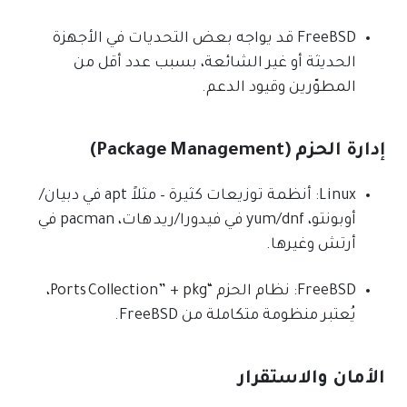
FreeBSD قد يواجه بعض التحديات في الأجهزة
الحديثة أو غير الشائعة، بسبب عدد أقل من
المطوّرين وقيود الدعم.
إدارة الحزم (Package Management)
Linux: أنظمة توزيعات كثيرة – مثلاً apt في دبيان/
أوبونتو، yum/dnf في فيدورا/ريد هات، pacman في
أرتش وغيرها.
FreeBSD: نظام الحزم “Ports Collection” + pkg،
يُعتبر منظومة متكاملة من FreeBSD.
الأمان والاستقرار