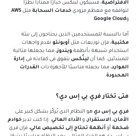
الافتراضية
، فسيكون لينُكس خيارًا ممتازًا نظرًا
لتوافقه مع معظم مزودي
خدمات السحابة
مثل
AWS
و
Google Cloud
.
أما بالنسبة للمستخدمين الذين يحتاجون إلى بيئة
مكتبية
، فإن توزيعات مثل
أوبونتو
تقدم واجهات
استخدام شبيهة بأنظمة
ويندوز
، مما يجعلها مثالية
للمبتدئين. كما أن
لينُكس
يتفوق في كفاءته في
إدارة
الموارد
، مما يجعله مناسبًا للأجهزة ذات
القدرات
المحدودة
.
متى تختار فري بي إس دي؟
فري بي إس دي
هو النظام الذي يُركّز بشكل كبير على
الأمان
،
الاستقرار
، و
الأداء العالي
. إذا كنت تدير
خوادم
ضخمة
أو
أنظمة تحتاج إلى تخصيص عالي
، فإن فري