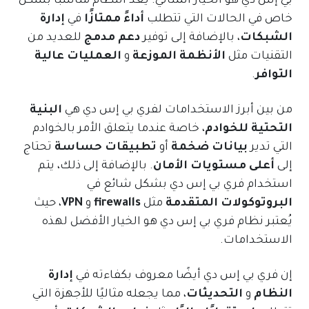
بي إس دي هو الخيار المثالي. يعد النظام مناسبًا بشكل
خاص في الحالات التي تتطلب
أداءً ممتازًا
في
إدارة
الشبكات
، بالإضافة إلى توفير
دعم مدمج
للعديد من
التقنيات مثل
الأنظمة الموزعة
و
العمليات عالية
التوافر
.
من بين أبرز الاستخدامات لفري بي إس دي هي
البنية
التحتية للخوادم
، خاصة عندما يتعلق الأمر بالخوادم
التي تدير
بيانات ضخمة
أو
تطبيقات حساسة
تحتاج
إلى
أعلى مستويات الأمان
. بالإضافة إلى ذلك، يتم
استخدام فري بي إس دي بشكل شائع في
البروتوكولات المتقدمة
مثل
firewalls
و
VPN
، حيث
يُعتبر نظام فري بي إس دي هو الخيار الأفضل لهذه
الاستخدامات.
إن فري بي إس دي أيضًا معروف بكفاءته في
إدارة
النظام
و
التحديثات
، مما يجعله مثاليًا للأجهزة التي