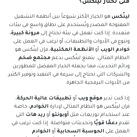
متى تختار لينُكس؟
لينُكس
هو الخيار الأكثر شيوعاً بين أنظمة التشغيل
المفتوحة المصدر ويُستخدم على نطاق واسع في بيئات
متعددة. إذا كنت تعمل في بيئة تحتاج إلى
مرونة كبيرة
،
وتنوع في الأدوات والتطبيقات، أو ترغب في العمل على
خوادم الويب
أو
الأنظمة المكتبية
، فإن لينُكس هو
النظام المثالي. يتمتع لينُكس بدعم
مجتمع ضخم
ودائم التحديث، مما يجعله الخيار المفضل للمطورين
والشركات التي تحتاج إلى سرعة في التنفيذ وتوفير الكثير
من الأدوات البرمجية الجاهزة.
إذا كنت تدير
موقع ويب
أو
تطبيقات عالية الحركة
،
فإن لينُكس هو النظام المثالي لإدارة
الخوادم
، خاصة
عند استخدام توزيعات مثل
أوبونتو
أو
ريد هات
التي
تقدم
دعمًا قويًا
وتحديثات متواصلة. إذا كنت ترغب في
العمل على
الحوسبة السحابية
أو
الخوادم