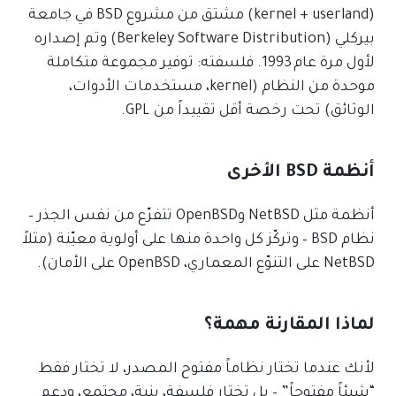
(kernel + userland) مشتق من مشروع BSD في جامعة
بيركلي (Berkeley Software Distribution) وتم إصداره
لأول مرة عام 1993. فلسفته: توفير مجموعة متكاملة
موحدة من النظام (kernel، مستخدمات الأدوات،
الوثائق) تحت رخصة أقل تقييداً من GPL.
أنظمة BSD الأخرى
أنظمة مثل NetBSD وOpenBSD تتفرّع من نفس الجذر –
نظام BSD – وتركّز كل واحدة منها على أولوية معيّنة (مثلاً
NetBSD على التنوّع المعماري، OpenBSD على الأمان).
لماذا المقارنة مهمة؟
لأنك عندما تختار نظاماً مفتوح المصدر، لا تختار فقط
“شيئاً مفتوحاً” – بل تختار فلسفة، بنية، مجتمع، ودعم