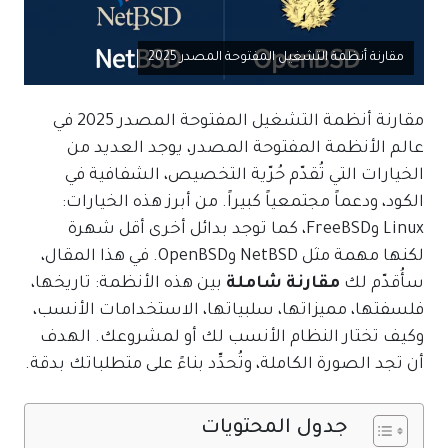
مقارنة أنظمة التشغيل المفتوحة المصدر 2025
مقارنة أنظمة التشغيل المفتوحة المصدر 2025 في
عالم الأنظمة المفتوحة المصدر، يوجد العديد من
الخيارات التي تُقدّم حُرّية التخصيص، الشفافية في
الكود، ودعماً مجتمعياً كبيراً. من أبرز هذه الخيارات:
Linux وFreeBSD، كما توجد بدائل أخرى أقل شهرة
لكنها مهمة مثل NetBSD وOpenBSD. في هذا المقال،
سأُقدّم لك
مقارنة شاملة
بين هذه الأنظمة: تاريخها،
فلسفتها، مميزاتها، سلبياتها، الاستخدامات الأنسب،
وكيف تختار النظام الأنسب لك أو لمشروعك. الهدف
أن تجد الصورة الكاملة، وتُحدِّد بناءً على متطلباتك بدقة.
جدول المحتويات