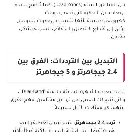
من المناطق الميتة (Dead Zones). كما يُنصح بشدة
بإبعاده عن الأجهزة التي تصدر موجات
كهرومغناطيسية لأنها تتسبب في حدوث تشويش
يؤدي إلى تقطع الاتصال وانخفاض السرعة بشكل
مفاجئ.
التبديل بين الترددات: الفرق بين
2.4 جيجاهرتز و 5 جيجاهرتز
تدعم معظم الأجهزة الحديثة خاصية “Dual-Band”،
والتي تتيح لك العمل على ترددين مختلفين. فهم الفرق
بينهما هو مفتاحك الأول للسرعة:
تردد 2.4 جيجاهرتز:
يتميز بمدى تغطية واسع
وقدرة أفضل على اختراق الجدران، لكنه أبطأ وأكثر