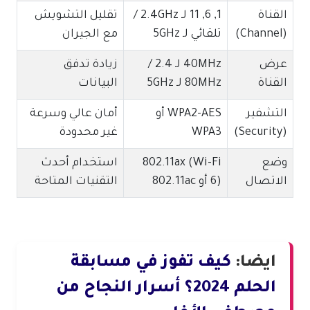
القناة
1, 6, 11 لـ 2.4GHz /
تقليل التشويش
(Channel)
تلقائي لـ 5GHz
مع الجيران
عرض
40MHz لـ 2.4 /
زيادة تدفق
القناة
80MHz لـ 5GHz
البيانات
التشفير
WPA2-AES أو
أمان عالي وسرعة
(Security)
WPA3
غير محدودة
وضع
802.11ax (Wi-Fi
استخدام أحدث
الاتصال
6) أو 802.11ac
التقنيات المتاحة
ايضا
:
كيف تفوز في مسابقة
الحلم 2024؟ أسرار النجاح من