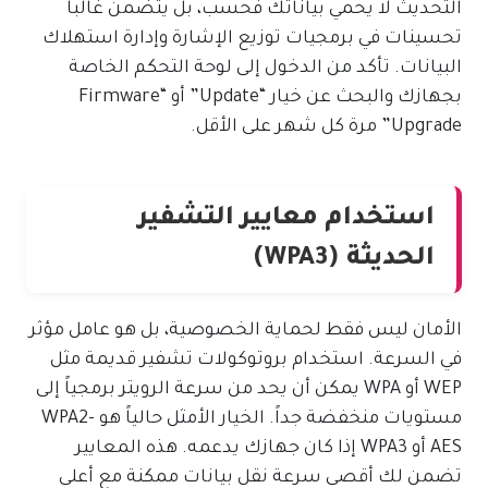
التحديث لا يحمي بياناتك فحسب، بل يتضمن غالباً
تحسينات في برمجيات توزيع الإشارة وإدارة استهلاك
البيانات. تأكد من الدخول إلى لوحة التحكم الخاصة
بجهازك والبحث عن خيار “Update” أو “Firmware
Upgrade” مرة كل شهر على الأقل.
استخدام معايير التشفير
الحديثة (WPA3)
الأمان ليس فقط لحماية الخصوصية، بل هو عامل مؤثر
في السرعة. استخدام بروتوكولات تشفير قديمة مثل
WEP أو WPA يمكن أن يحد من سرعة الرويتر برمجياً إلى
مستويات منخفضة جداً. الخيار الأمثل حالياً هو WPA2-
AES أو WPA3 إذا كان جهازك يدعمه. هذه المعايير
تضمن لك أقصى سرعة نقل بيانات ممكنة مع أعلى