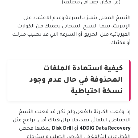
(في مكان جغرافي مختلف).
النسخ المحلي يتميز بالسرعة وعدم الاعتماد على
الإنترنت، بينما النسخ السحابي يحميك من الكوارث
الفيزيائية مثل الحريق أو السرقة التي قد تصيب منزلك
أو مكتبك.
كيفية استعادة الملفات
المحذوفة في حال عدم وجود
نسخة احتياطية
إذا وقعت الكارثة بالفعل ولم تكن قد فعلت النسخ
الاحتياطي التلقائي بعد، فلا يزال هناك أمل. برامج مثل
4DDiG Data Recovery
أو
Disk Drill
يمكنها فحص
القطاعات التالفة في القرص الصلب واسترجاع