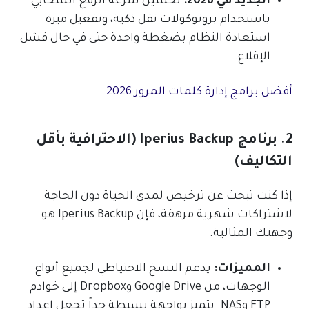
الجديد في 2026:
تحسين سرعة الرفع السحابي
باستخدام بروتوكولات نقل ذكية، وتفعيل ميزة
استعادة النظام بضغطة واحدة حتى في حال فشل
الإقلاع.
أفضل برامج إدارة كلمات المرور 2026
2. برنامج Iperius Backup (الاحترافية بأقل
التكاليف)
إذا كنت تبحث عن ترخيص لمدى الحياة دون الحاجة
لاشتراكات شهرية مرهقة، فإن Iperius Backup هو
وجهتك المثالية.
المميزات:
يدعم النسخ الاحتياطي لجميع أنواع
الوجهات، من Google Drive وDropbox إلى خوادم
FTP وNAS. يتميز بواجهة بسيطة جداً تجعل إعداد