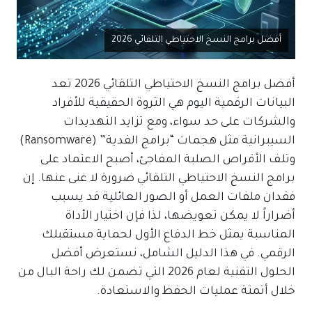
أفضل برامج النسخ الاحتياطي التلقائي 2026
أفضل برامج النسخ الاحتياطي التلقائي 2026 تعد
البيانات الرقمية اليوم هي الثروة الحقيقية للأفراد
والشركات على حد سواء، ومع تزايد التهديدات
السيبرانية مثل هجمات “برامج الفدية” (Ransomware)
وتلف الأقراص الصلبة المفاجئ، أصبح الاعتماد على
برامج النسخ الاحتياطي التلقائي ضرورة لا غنى عنها. إن
فقدان ملفات العمل أو الصور العائلية قد يسبب
أضراراً لا يمكن تعويضها، لذا فإن اختيار الأداة
المناسبة يمثل خط الدفاع الأول لحماية مستقبلك
الرقمي. في هذا الدليل الشامل، نستعرض أفضل
الحلول التقنية لعام 2026 التي تضمن لك راحة البال من
خلال أتمتة عمليات الحفظ والاستعادة.