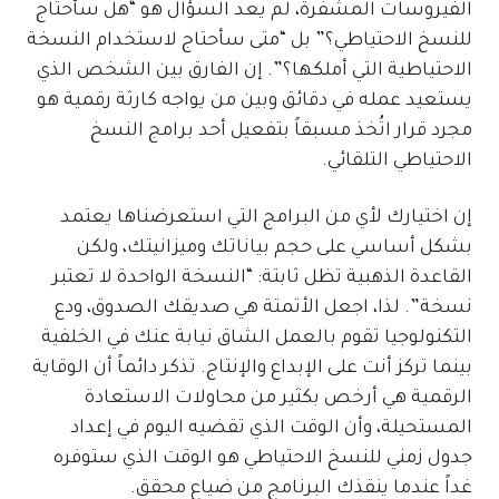
الفيروسات المشفرة، لم يعد السؤال هو “هل سأحتاج
للنسخ الاحتياطي؟” بل “متى سأحتاج لاستخدام النسخة
الاحتياطية التي أملكها؟”. إن الفارق بين الشخص الذي
يستعيد عمله في دقائق وبين من يواجه كارثة رقمية هو
مجرد قرار اتُخذ مسبقاً بتفعيل أحد برامج النسخ
الاحتياطي التلقائي.
إن اختيارك لأي من البرامج التي استعرضناها يعتمد
بشكل أساسي على حجم بياناتك وميزانيتك، ولكن
القاعدة الذهبية تظل ثابتة: “النسخة الواحدة لا تعتبر
نسخة”. لذا، اجعل الأتمتة هي صديقك الصدوق، ودع
التكنولوجيا تقوم بالعمل الشاق نيابة عنك في الخلفية
بينما تركز أنت على الإبداع والإنتاج. تذكر دائماً أن الوقاية
الرقمية هي أرخص بكثير من محاولات الاستعادة
المستحيلة، وأن الوقت الذي تقضيه اليوم في إعداد
جدول زمني للنسخ الاحتياطي هو الوقت الذي ستوفره
غداً عندما ينقذك البرنامج من ضياع محقق.