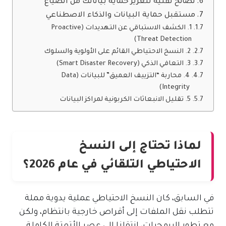
نصائح تقنية لتعزيز حماية بياناتك من الضياع
مستقبل حماية البيانات والذكاء الاصطناعي
1. الكشف الاستباقي عن التهديدات (Proactive
Threat Detection)
2. النسخ الاحتياطي القائم على الأولوية والسلوك
3. التعافي الذكي (Smart Disaster Recovery)
4. محاربة “التزييف العميق” للبيانات (Data
Integrity)
5. تقليل الانبعاثات الكربونية لمراكز البيانات
لماذا تحتاج إلى النسخ
الاحتياطي التلقائي في عام 2026؟
في السابق، كان النسخ الاحتياطي عملية يدوية مملة
تتطلب نقل الملفات إلى أقراص خارجية بانتظام، ولكن
مع تطور البرمجيات، انتقلنا إلى عصر الأتمتة الكاملة.