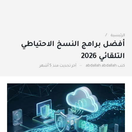
الرئيسية
أفضل برامج النسخ الاحتياطي
التلقائي 2026
كتب
abdallah abdallah
آخر تحديث
منذ 5 أشهر