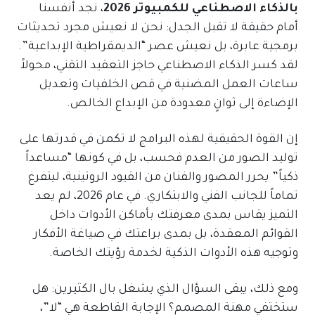
بالذكاء الاصطناعي للكمبيوتر 2026
، نجد أنفسنا
أمام حقيقة لا تقبل الجدل: نحن لا نعيش مجرد تحديثات
برمجية عابرة، بل نعيش عصر “الديمقراطية الإبداعية”.
لقد كسر الذكاء الاصطناعي حاجز التعقيد التقني، محولاً
ساعات العمل المضنية في قص الخلفيات وتعديل
الإضاءة إلى ثوانٍ معدودة من الإبداع الخالص.
إن القوة الحقيقية لهذه البرامج لا تكمن في قدرتها على
توليد الصور من العدم فحسب، بل في كونها “مساعداً
ذكياً” يحرر المصور والفنان من القيود الروتينية، ليتفرغ
تماماً للجانب الفني والابتكاري. في عام 2026، لم يعد
التميز يقاس بمدى معرفتك بأماكن الأدوات داخل
القوائم المعقدة، بل بمدى براعتك في صياغة الأفكار
وتوجيه هذه الأدوات الذكية لخدمة رؤيتك الخاصة.
ومع ذلك، يبقى السؤال الذي يشغل بال الكثيرين: هل
ستختفي مهنة المصمم؟ الإجابة القاطعة هي “لا”،