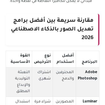
ميداني لا يمكن للكاميرا التقاطه في لقطة واحدة.
مقارنة سريعة بين أفضل برامج
تعديل الصور بالذكاء الاصطناعي
2026
أفضل
نوع
القوة
البرنامج
استخدام
الترخيص
الأساسية
Adobe
المحترفين
اشتراك
التعبئة
Photoshop
والدمج
شهري
التوليدية
والإبداع
المطلق
Luminar
المصورين
شراء مرة
استبدال