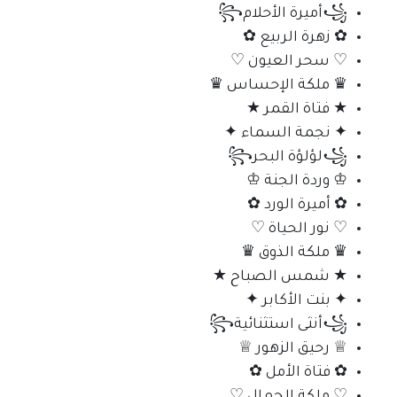
꧁أميرة الأحلام꧂
✿ زهرة الربيع ✿
♡ سحر العيون ♡
♛ ملكة الإحساس ♛
★ فتاة القمر ★
✦ نجمة السماء ✦
꧁لؤلؤة البحر꧂
♔ وردة الجنة ♔
✿ أميرة الورد ✿
♡ نور الحياة ♡
♛ ملكة الذوق ♛
★ شمس الصباح ★
✦ بنت الأكابر ✦
꧁أنثى استثنائية꧂
♕ رحيق الزهور ♕
✿ فتاة الأمل ✿
♡ ملكة الجمال ♡