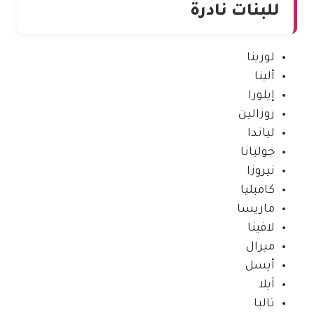
للبنات نادرة
لورينا
ألينا
إيلورا
روزالين
لياندا
جوليانا
نيروزا
كاميليا
ماريسا
لافينا
ميرال
أيسل
آيلا
تاليا