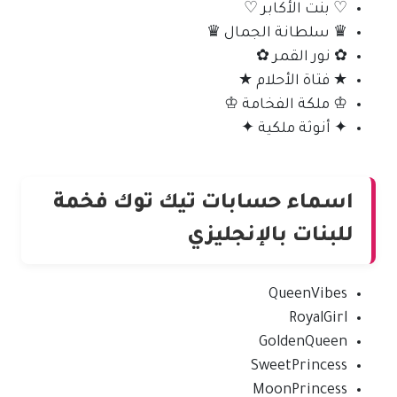
♡ بنت الأكابر ♡
♛ سلطانة الجمال ♛
✿ نور القمر ✿
★ فتاة الأحلام ★
♔ ملكة الفخامة ♔
✦ أنوثة ملكية ✦
اسماء حسابات تيك توك فخمة
للبنات بالإنجليزي
QueenVibes
RoyalGirl
GoldenQueen
SweetPrincess
MoonPrincess