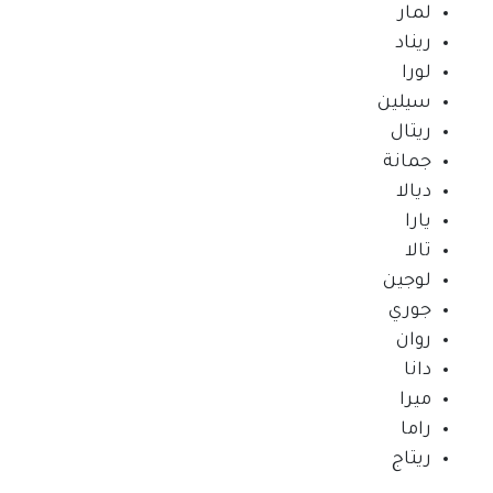
لمار
ريناد
لورا
سيلين
ريتال
جمانة
ديالا
يارا
تالا
لوجين
جوري
روان
دانا
ميرا
راما
ريتاج