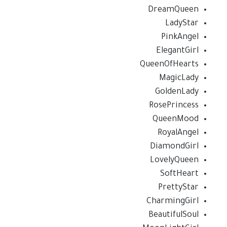
DreamQueen
LadyStar
PinkAngel
ElegantGirl
QueenOfHearts
MagicLady
GoldenLady
RosePrincess
QueenMood
RoyalAngel
DiamondGirl
LovelyQueen
SoftHeart
PrettyStar
CharmingGirl
BeautifulSoul