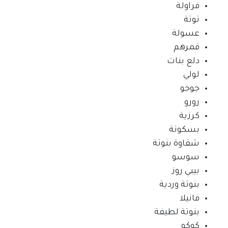
فراولة
توتة
عسولة
قمرهم
دلع بنات
لولي
جوجو
رورو
كرزية
بسكوتة
شقاوة بنوتة
سوسو
بيبي روز
بنوتة وردية
فانيلا
بنوتة لطيفة
كوكو