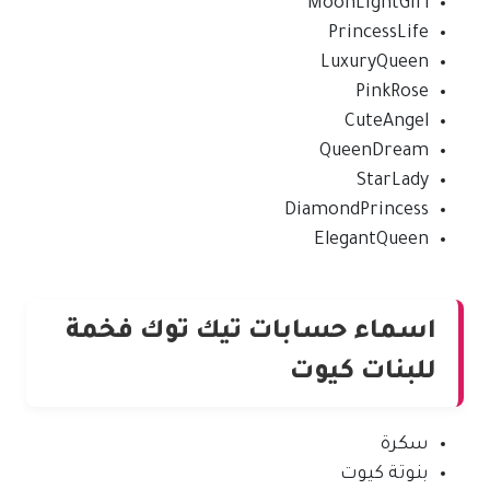
MoonLightGirl
PrincessLife
LuxuryQueen
PinkRose
CuteAngel
QueenDream
StarLady
DiamondPrincess
ElegantQueen
اسماء حسابات تيك توك فخمة
للبنات كيوت
سكرة
بنوتة كيوت