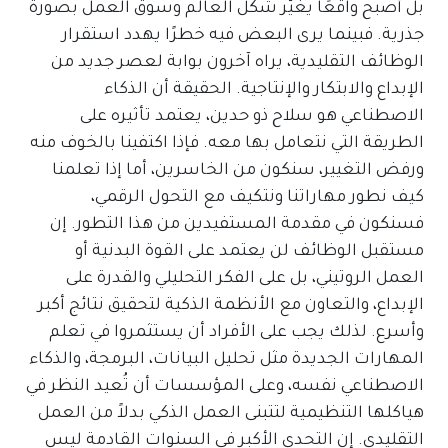
بل أصبح واقعًا يغيّر شكل العالم وسوق العمل بصورة
جذرية. فبينما يرى البعض فيه خطرًا يهدد استقرار
الوظائف التقليدية، يراه آخرون بوابة لعصر جديد من
الإبداع والابتكار والإنتاجية. الحقيقة أن الذكاء
الاصطناعي هو سلاح ذو حدين، يعتمد تأثيره على
الطريقة التي نتعامل بها معه. فإذا اكتفينا بالخوف منه
ورفض التغيير، سنكون من الخاسرين، أما إذا تعلمنا
كيف نطور مهاراتنا ونتكيف مع التحول الرقمي،
فسنكون في مقدمة المستفيدين من هذا التطور. إن
مستقبل الوظائف لن يعتمد على القوة البدنية أو
العمل الروتيني، بل على الفكر التحليلي والقدرة على
الإبداع، والتعاون مع الأنظمة الذكية لتحقيق نتائج أكبر
وأسرع. لذلك يجب على الأفراد أن يستثمروا في تعلم
المهارات الجديدة مثل تحليل البيانات، البرمجة، والذكاء
الاصطناعي نفسه، وعلى المؤسسات أن تُعيد النظر في
هياكلها التنظيمية لتتبنى العمل الذكي بدلاً من العمل
التقليدي. إن التحدي الأكبر في السنوات القادمة ليس