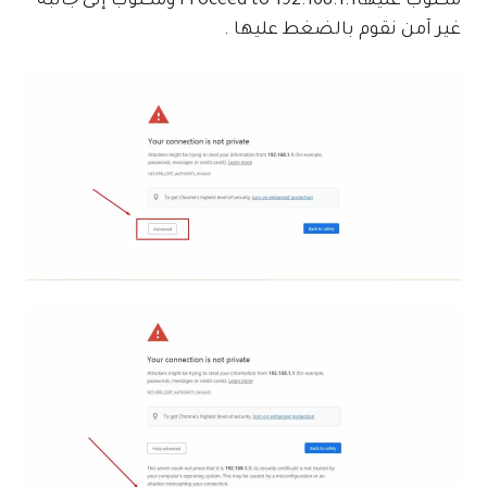
مكتوب عليهاProceed to 192.168.1.1 ومكتوب إلى جانبه
غير آمن نقوم بالضغط عليها .