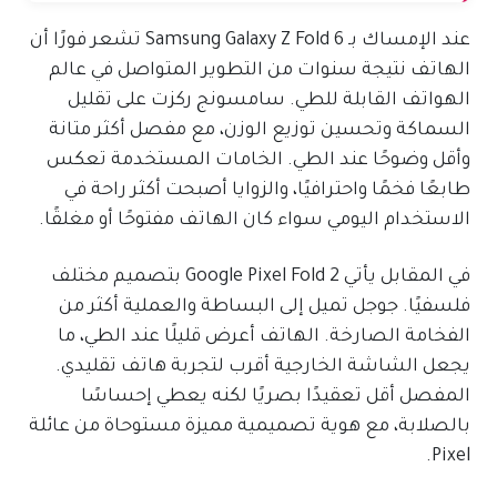
عند الإمساك بـ Samsung Galaxy Z Fold 6 تشعر فورًا أن
الهاتف نتيجة سنوات من التطوير المتواصل في عالم
الهواتف القابلة للطي. سامسونج ركزت على تقليل
السماكة وتحسين توزيع الوزن، مع مفصل أكثر متانة
وأقل وضوحًا عند الطي. الخامات المستخدمة تعكس
طابعًا فخمًا واحترافيًا، والزوايا أصبحت أكثر راحة في
الاستخدام اليومي سواء كان الهاتف مفتوحًا أو مغلقًا.
في المقابل يأتي Google Pixel Fold 2 بتصميم مختلف
فلسفيًا. جوجل تميل إلى البساطة والعملية أكثر من
الفخامة الصارخة. الهاتف أعرض قليلًا عند الطي، ما
يجعل الشاشة الخارجية أقرب لتجربة هاتف تقليدي.
المفصل أقل تعقيدًا بصريًا لكنه يعطي إحساسًا
بالصلابة، مع هوية تصميمية مميزة مستوحاة من عائلة
Pixel.