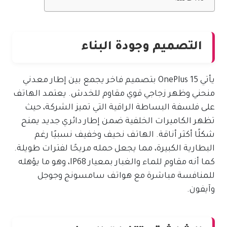
التصميم وجودة البناء
يأتي OnePlus 15 بتصميم فاخر يجمع بين إطار معدني
منحني وظهر زجاجي قوي مقاوم للخدش. يعتمد الهاتف
على فلسفة البساطة الراقية التي تميز الشركة، حيث
تظهر الكاميرات الخلفية ضمن إطار دائري جديد يمنح
شكلًا أكثر أناقة. الهاتف نحيف وخفيف نسبيًا رغم
البطارية الكبيرة، مما يجعل حمله مريحًا لفترات طويلة.
كما أنه مقاوم للماء والغبار بمعيار IP68، وهو ما يؤهله
للمنافسة مباشرة مع هواتف سامسونج وجوجل
وآيفون.