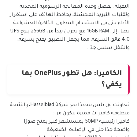
الثقيلة. بفضل وحدة المعالجة الرسومية المحدثة
وتقنيات التبريد المحسّنة، يحافظ الهاتف على استقرار
الأداء حتى في الاستخدام المطول. الذاكرة العشوائية
تصل إلى 16GB RAM مع تخزين يبدأ من 256GB بنوع UFS
4.0 فائق السرعة، مما يجعل التطبيق يفتح بسرعة،
والتنقل سلس جدًا.
الكاميرا: هل تطور OnePlus بما
يكفي؟
تعاونت ون بلس مجددًا مع شركة Hasselblad، والنتيجة
منظومة كاميرات مميزة تتكون من:
كاميرا رئيسية 50MP بمستشعر كبير يمنح صورًا
واضحة جدًا حتى في الإضاءة الضعيفة