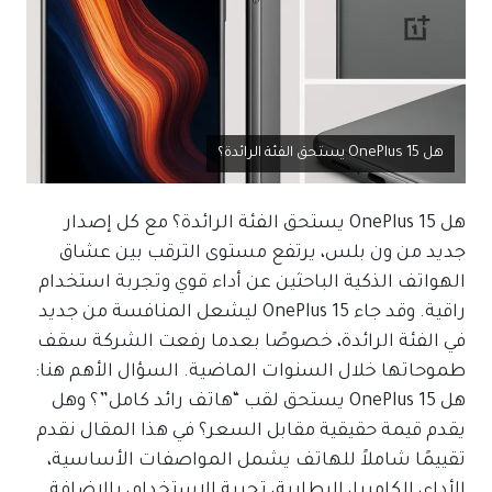
هل OnePlus 15 يستحق الفئة الرائدة؟
هل OnePlus 15 يستحق الفئة الرائدة؟ مع كل إصدار
جديد من ون بلس، يرتفع مستوى الترقب بين عشاق
الهواتف الذكية الباحثين عن أداء قوي وتجربة استخدام
راقية. وقد جاء OnePlus 15 ليشعل المنافسة من جديد
في الفئة الرائدة، خصوصًا بعدما رفعت الشركة سقف
طموحاتها خلال السنوات الماضية. السؤال الأهم هنا:
هل OnePlus 15 يستحق لقب “هاتف رائد كامل”؟ وهل
يقدم قيمة حقيقية مقابل السعر؟ في هذا المقال نقدم
تقييمًا شاملاً للهاتف يشمل المواصفات الأساسية،
الأداء، الكاميرا، البطارية، تجربة الاستخدام، بالإضافة