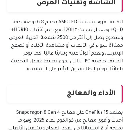
الشاشة وتقنيات العرض
الهاتف مزود بشاشة AMOLED بحجم 6.8 بوصة بدقة
QHD+ ومعدل تحديث 120Hz، مع دعم تقنيات HDR10+
وسطوع يصل إلى أكثر من 2500 شمعة. تجربة العرض
ممتازة سواء في الألعاب أو مشاهدة الأفلام أو تصفح
الإنترنت، وتقدم ألوانًا غنية وتباينًا عاليًا. كما يوفر
الهاتف خاصية LTPO التي تقوم بضبط معدل التحديث
تلقائيًا لتوفير الطاقة دون التأثير على السلاسة.
الأداء والمعالج
يعتمد OnePlus 15 على معالج Snapdragon 8 Gen 4
أحدث وأقوى معالج من كوالكوم لعام 2025، وهو ما
يمنحه أداءً استثنائيًا في تعدد المهام وتشغيل الألعاب