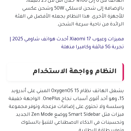
الهاتف من 0 إلى 100% خلال أقل من 25 دقيقة،
بالإضافة إلى شحن لاسلكي 50W وشحن عكسي
للأجهزة الأخرى. هذا النظام يجعله الأفضل في الفئة
الرائدة من ناحية سرعة الشحن.
مميزات وعيوب Xiaomi 17 أحدث هواتف شاومي 2025 |
تجربة 5G فائقة وكاميرا مذهلة
النظام وواجهة الاستخدام
يشغل الهاتف نظام OxygenOS 15 المبني على أندرويد
15، وهو أحد أقوى أسباب نجاح OnePlus. الواجهة خفيفة
وسلسة ولا تحتوي على إضافات مزعجة، وتوفر مجموعة
ميزات مثل Smart Sidebar ووضع Zen Mode الجديد
وتحسينات في الذكاء الاصطناعي للتنبؤ بالسلوك
وتوفير طاقة البطارية.