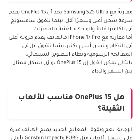
مقارنةً مع Samsung S25 Ultra نجد أن OnePlus 15 يقدم
سرعة شحن أعلى وسعرًا أقل، بينما تتفوق سامسونج
في الكاميرا قليلاً والواجهة الغنية بالمميزات.
أما مقارنة مع iPhone 17 Pro فالهاتف يقدم مرونة أعلى
في النظام وشحن أسرع بكثير، بينما تتفوق آبل في
المعالجة الرسومية ونظام التصوير السينمائي.
بالتالي يمكن القول إن OnePlus 15 يوازن بشكل ممتاز
بين السعر والأداء.
هل OnePlus 15 مناسب للألعاب
الثقيلة؟
الإجابة: نعم وبقوة. المعالج الجديد يمنح الهاتف قدرة
على تشغيل ألعاب مثل PUBG وGenshin Impact بأعلى