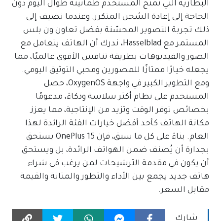
البطارية التي تمنح المستخدم طمأنينة طوال اليوم دون
الحاجة إلى إعادة الشحن المتكرر. وعندما نضيف إلى
ذلك تجربة التصوير المحسّنة بفضل تعاون ون بلس
المستمر مع Hasselblad، ندرك أن الهاتف يتعامل مع
الصور والفيديوهات بطريقة تنافس الأقوى عالميًا، مما
يجعله خيارًا ممتازًا للمصورين ومحبي التوثيق اليومي.
ومع التطوير الكبير في واجهة OxygenOS، حصل
المستخدم على نظام أكثر سلاسة وذكاءً، مدعومًا
بخصائص توفر الوقت وتزيد من الإنتاجية، مما يعزز
مكانة الهاتف كأحد أفضل خيارات الفئة الرائدة لهذا
العام. بناءً على كل ما سبق، فإن OnePlus 15 يستحق
بجدارة أن يُصنف ضمن الهواتف الرائدة، بل ويستحق
أن يكون في مقدمة الترشيحات لمن يرغب في شراء
هاتف جديد يجمع بين الأداء والتطور والمتانة والقيمة
مقابل السعر.
شارك