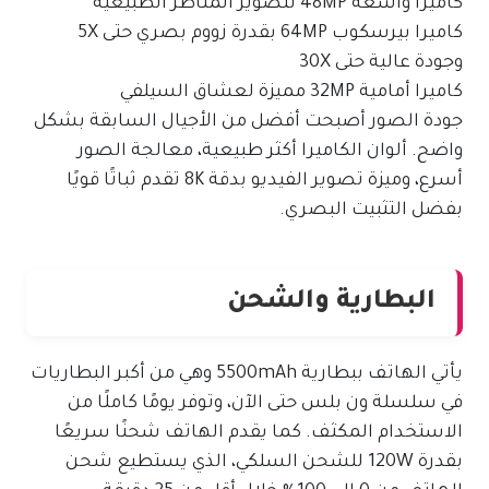
كاميرا واسعة 48MP لتصوير المناظر الطبيعية
كاميرا بيرسكوب 64MP بقدرة زووم بصري حتى 5X
وجودة عالية حتى 30X
كاميرا أمامية 32MP مميزة لعشاق السيلفي
جودة الصور أصبحت أفضل من الأجيال السابقة بشكل
واضح. ألوان الكاميرا أكثر طبيعية، معالجة الصور
أسرع، وميزة تصوير الفيديو بدقة 8K تقدم ثباتًا قويًا
بفضل التثبيت البصري.
البطارية والشحن
يأتي الهاتف ببطارية 5500mAh وهي من أكبر البطاريات
في سلسلة ون بلس حتى الآن، وتوفر يومًا كاملًا من
الاستخدام المكثف. كما يقدم الهاتف شحنًا سريعًا
بقدرة 120W للشحن السلكي، الذي يستطيع شحن